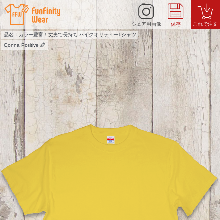
シェア用画像
保存
これで注文
品名：カラー豊富！丈夫で長持ち ハイクオリティーTシャツ
Gonna Positive